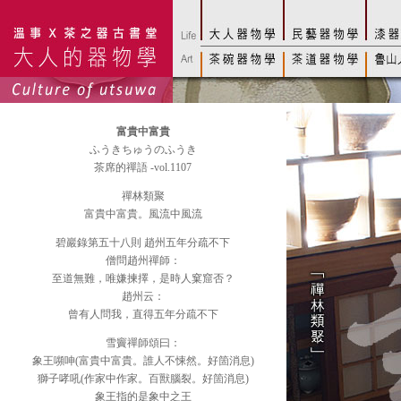
富貴中富貴
ふうきちゅうのふうき
茶席的禪語 -vol.1107
禪林類聚
富貴中富貴。風流中風流
碧巖錄第五十八則 趙州五年分疏不下
僧問趙州禪師：
至道無難，唯嫌揀擇，是時人窠窟否？
趙州云：
曾有人問我，直得五年分疏不下
雪竇禪師頌曰：
象王嚬呻(富貴中富貴。誰人不悚然。好箇消息)
獅子哮吼(作家中作家。百獸腦裂。好箇消息)
象王指的是象中之王