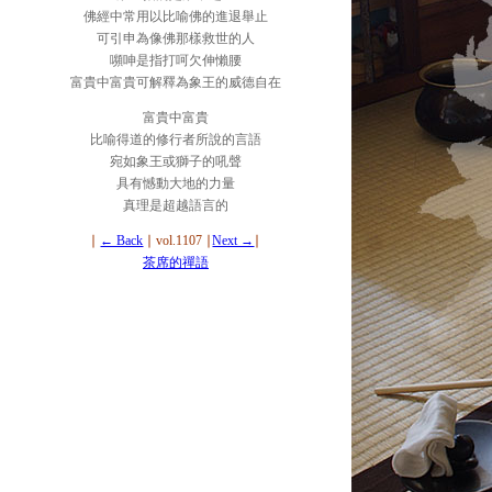
佛經中常用以比喻佛的進退舉止
可引申為像佛那樣救世的人
嚬呻是指打呵欠伸懶腰
富貴中富貴可解釋為象王的威德自在
富貴中富貴
比喻得道的修行者所說的言語
宛如象王或獅子的吼聲
具有憾動大地的力量
真理是超越語言的
∣
← Back
∣ vol.1107 ∣
Next →
∣
茶席的禪語