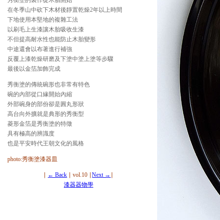
秀衡塗的製作從木胎開始
在冬季山中砍下木材後靜置乾燥2年以上時間
下地使用本堅地的複雜工法
以刷毛上生漆讓木胎吸收生漆
不但提高耐水性也能防止木胎變形
中途還會以布著進行補強
反覆上漆乾燥研磨及下塗中塗上塗等步驟
最後以金箔加飾完成
秀衡塗的傳統碗形也非常有特色
碗的內部從口緣開始內縮
外部碗身的部份卻是圓丸形狀
高台向外擴就是典形的秀衡型
菱形金箔是秀衡塗的特徵
具有極高的辨識度
也是平安時代王朝文化的風格
photo:秀衡塗漆器皿
∣
← Back
∣ vol.10 ∣
Next →
∣
漆器器物學