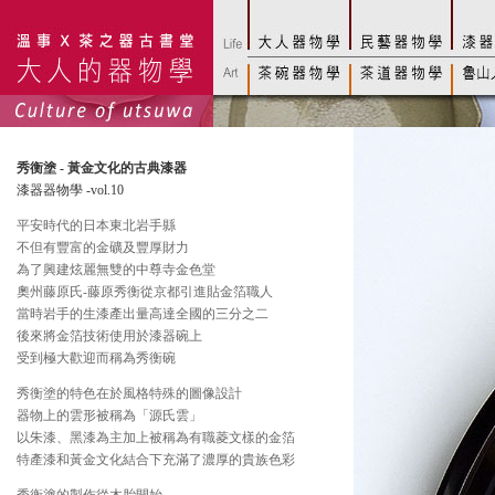
秀衡塗 - 黃金文化的古典漆器
漆器器物學 -vol.10
平安時代的日本東北岩手縣
不但有豐富的金礦及豐厚財力
為了興建炫麗無雙的中尊寺金色堂
奧州藤原氏-藤原秀衡從京都引進貼金箔職人
當時岩手的生漆產出量高達全國的三分之二
後來將金箔技術使用於漆器碗上
受到極大歡迎而稱為秀衡碗
秀衡塗的特色在於風格特殊的圖像設計
器物上的雲形被稱為「源氏雲」
以朱漆、黑漆為主加上被稱為有職菱文樣的金箔
特產漆和黃金文化結合下充滿了濃厚的貴族色彩