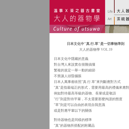
日本文化中"真.行.草"是一切事物準則
大人的器物學 VOL.19
日本文化中隱藏的意義
對台灣人來說實在很難搞懂
繁複的規定一舉一動的細節
不禁讓人頭昏腦脹
日本人萬事都依照"真.行.草"來判斷應對方式
"真"是指最端正的形式，需要用最高的禮儀來應
例如對待最高等級的器物、長輩或是敬語
"行"則是對待平輩，不太需要那麼拘謹的態度
"草"則是可以自由的表現自我意識
或是對應平輩以下的關係
對待器物也是同樣的標準
"真"的器物所搭配的附屬品