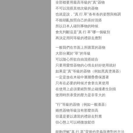
全部都要用最高等級的"真"器物
不可以混搭其他次級的器物
也就是說，"真.行.草"各有各的姿態與格調
不能胡亂按照自己的喜好混搭
所以日本人碰到事物的時候
會先判斷這是"真.行.草"哪一個級別
再決定用同等級的禮節去應對
一般我們在市面上所購置的器物
大部分屬於"草"的等級
可以隨心所欲自由混搭組合
只要用愛惜器物的心情去好好使用就好
如果是"真"等級的器物（例如黑真塗漆器）
一定是放在木箱中層層疊疊保護著
只有在必要的時候才會拿出來使用
在使用上必須要絕對禁止碰撞產生刮痕
使用時所承受的壓力是非常大的
"行"等級的器物（例如一般漆器）
雖然器物等級沒有那麼崇高
但還是要以適當的禮節去對應
但心態上可以稍微放鬆些
能夠理解"真.行.草"背後的意義與應對的方法