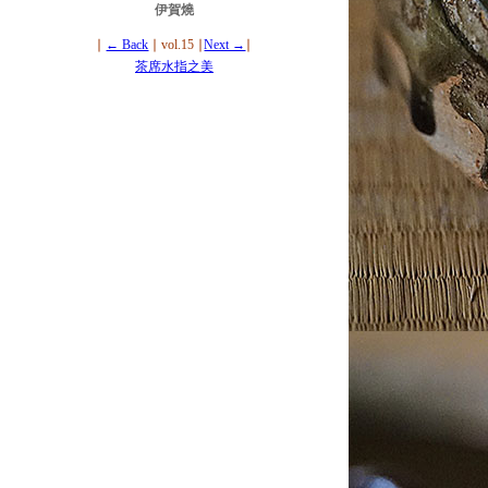
伊賀燒
∣
← Back
∣ vol.15
∣
Next →
∣
茶席水指之美