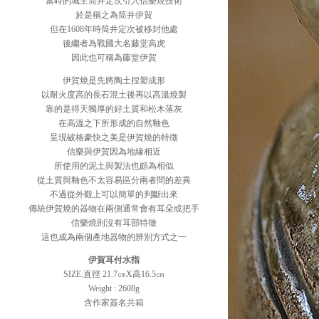
當時的城主筒井定次引入信樂燒技術
於是稱之為筒井伊賀
但在1608年時筒井定次被移封他處
後繼者為戰國大名藤堂高虎
因此也可稱為藤堂伊賀
伊賀燒是先將陶土捏塑成形
以耐火度高的長石混土後再以高溫燒製
靠的是得天獨厚的好土質和松木落灰
在高溫之下所形成的自然釉色
呈現破格豪快之美是伊賀燒的特徵
信樂與伊賀因為地緣相近
所使用的泥土與製法也頗為相似
從土質與釉色不太容易區分兩者間的差異
不過從外觀上可以簡單的判斷出來
傳統伊賀燒的器物在兩側通常會有耳朵或把手
信樂燒則沒有耳部特徵
這也成為兩個產地器物的辨別方式之一
伊賀耳付水指
SIZE:直徑 21.7㎝X高16.5㎝
Weight : 2608g
含作家簽名共箱