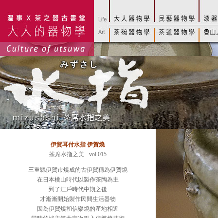
伊賀耳付水指 伊賀燒
茶席水指之美 - vol.015
三重縣伊賀市燒成的古伊賀稱為伊賀燒
在日本桃山時代以製作茶陶為主
到了江戶時代中期之後
才漸漸開始製作民間生活器物
因為伊賀燒和信樂燒的產地相近