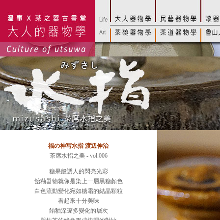
福の神写水指 渡辺伸治
茶席水指之美 - vol.006
糖果般誘人的閃亮光彩
飴釉器物就像是染上一層黑糖顏色
白色流動變化宛如糖霜的結晶顆粒
看起來十分美味
飴釉深邃多變化的層次