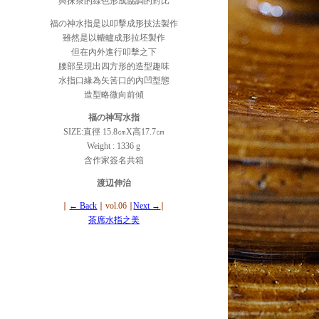
與抹茶的綠色形成協調的對比
福の神水指是以叩擊成形技法製作
雖然是以轆轤成形拉坯製作
但在內外進行叩擊之下
腰部呈現出四方形的造型趣味
水指口緣為矢筈口的內凹型態
造型略微向前傾
福の神写水指
SIZE:直徑 15.8㎝X高17.7㎝
Weight : 1336 g
含作家簽名共箱
渡辺伸治
∣
← Back
∣ vol.06
∣
Next →
∣
茶席水指之美