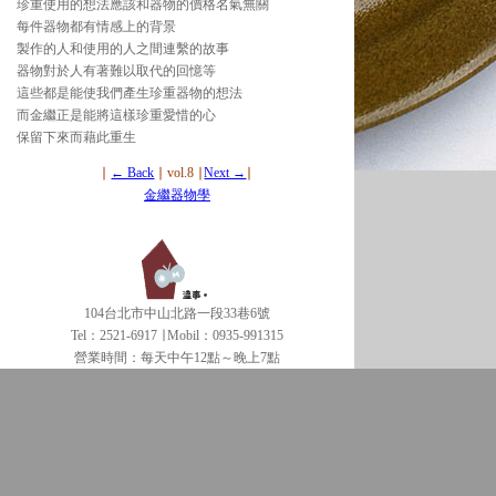
珍重使用的想法應該和器物的價格名氣無關
每件器物都有情感上的背景
製作的人和使用的人之間連繫的故事
器物對於人有著難以取代的回憶等
這些都是能使我們產生珍重器物的想法
而金繼正是能將這樣珍重愛惜的心
保留下來而藉此重生
∣
← Back
∣ vol.8 ∣
Next →
∣
金繼器物學
104台北市中山北路一段33巷6號
Tel：2521-6917 ∣ Mobil：0935-991315
營業時間：每天中午12點～晚上7點