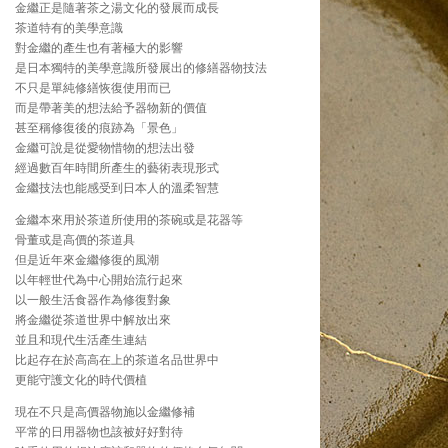
金繼正是隨著茶之湯文化的發展而成長
茶道特有的美學意識
對金繼的產生也有著極大的影響
是日本獨特的美學意識所發展出的修繕器物技法
不只是單純修繕恢復使用而已
而是帶著美的想法給予器物新的價值
甚至稱修復後的痕跡為「景色」
金繼可說是從愛物惜物的想法出發
經過數百年時間所產生的藝術表現形式
金繼技法也能感受到日本人的溫柔智慧
金繼本來用於茶道所使用的茶碗或是花器等
骨董或是高價的茶道具
但是近年來金繼修復的風潮
以年輕世代為中心開始流行起來
以一般生活食器作為修復對象
將金繼從茶道世界中解放出來
並且和現代生活產生連結
比起存在於高高在上的茶道名品世界中
更能守護文化的時代價植
現在不只是高價器物施以金繼修補
平常的日用器物也該被好好對待