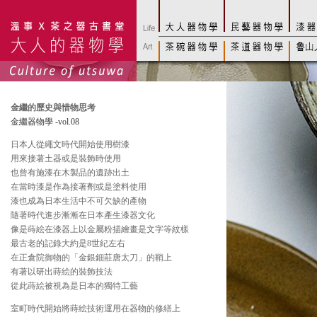
金繼的歷史與惜物思考
金繼器物學 -vol.08
日本人從繩文時代開始使用樹漆
用來接著土器或是裝飾時使用
也曾有施漆在木製品的遺跡出土
在當時漆是作為接著劑或是塗料使用
漆也成為日本生活中不可欠缺的產物
隨著時代進步漸漸在日本產生漆器文化
像是蒔絵在漆器上以金屬粉描繪畫是文字等紋樣
最古老的記錄大約是8世紀左右
在正倉院御物的「金銀鈿莊唐太刀」的鞘上
有著以研出蒔絵的裝飾技法
從此蒔絵被視為是日本的獨特工藝
室町時代開始將蒔絵技術運用在器物的修繕上