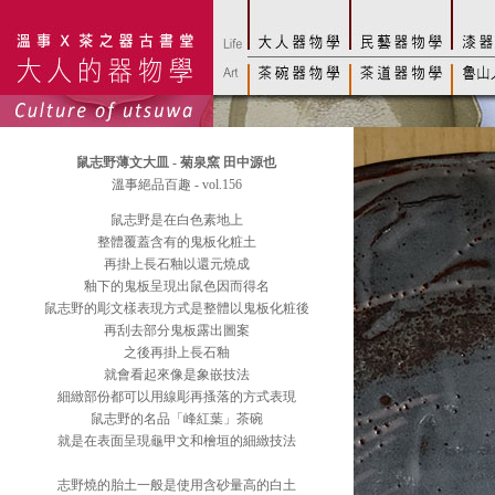
鼠志野薄文大皿 - 菊泉窯 田中源也
溫事絕品百趣 - vol.156
鼠志野是在白色素地上
整體覆蓋含有的鬼板化粧土
再掛上長石釉以還元燒成
釉下的鬼板呈現出鼠色因而得名
鼠志野的彫文樣表現方式是整體以鬼板化粧後
再刮去部分鬼板露出圖案
之後再掛上長石釉
就會看起來像是象嵌技法
細緻部份都可以用線彫再搔落的方式表現
鼠志野的名品「峰紅葉」茶碗
就是在表面呈現龜甲文和檜垣的細緻技法
志野燒的胎土一般是使用含砂量高的白土