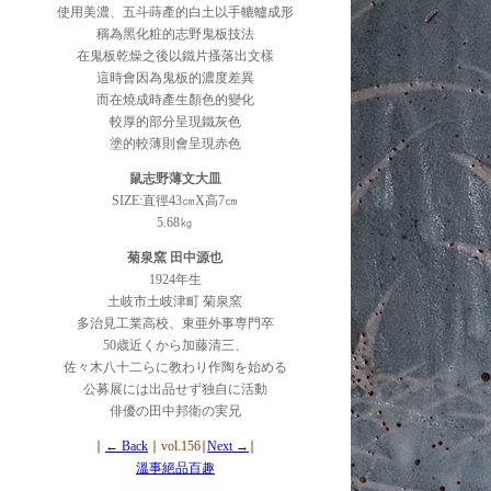
使用美濃、五斗蒔產的白土以手轆轤成形
稱為黑化粧的志野鬼板技法
在鬼板乾燥之後以鐵片搔落出文樣
這時會因為鬼板的濃度差異
而在燒成時產生顏色的變化
較厚的部分呈現鐵灰色
塗的較薄則會呈現赤色
鼠志野薄文大皿
SIZE:直徑43㎝X高7㎝
5.68㎏
菊泉窯 田中源也
1924年生
土岐市土岐津町 菊泉窯
多治見工業高校、東亜外事専門卒
50歳近くから加藤清三、
佐々木八十二らに教わり作陶を始める
公募展には出品せず独自に活動
俳優の田中邦衛の実兄
∣
← Back
∣ vol.156
∣
Next →
∣
溫事絕品百趣