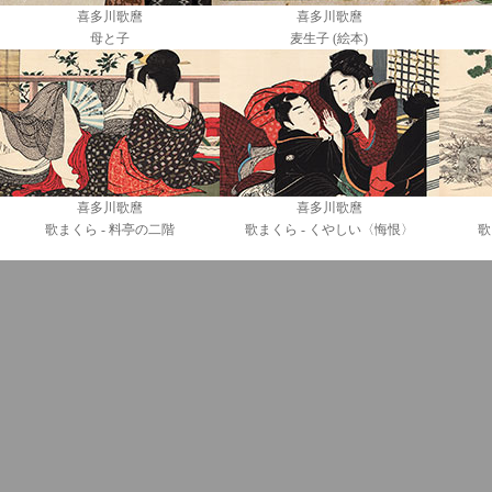
喜多川歌麿
喜多川歌麿
母と子
麦生子 (絵本)
喜多川歌麿
喜多川歌麿
歌まくら - 料亭の二階
歌まくら - くやしい
〈悔恨〉
歌