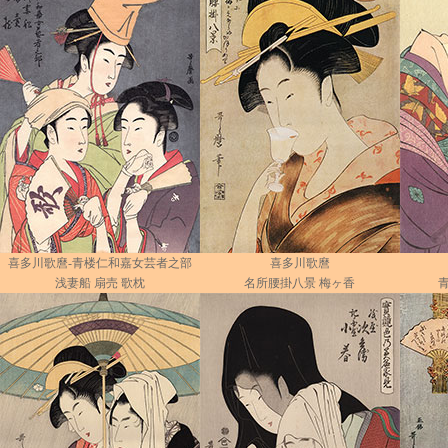
喜多川歌麿-青楼仁和嘉女芸者之部
喜多川歌麿
浅妻船 扇売 歌枕
名所腰掛八景 梅ヶ香