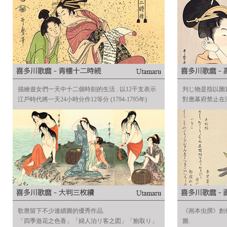
描繪遊女們一天中十二個時刻的生活 . 以12干支表示
判じ物是指以圖
江戶時代將一天24小時分作12等分 (1794-1795年)
對應幕府禁止在浮世
歌麿留下不少連續圖的優秀作品.
《画本虫撰》創作
「四季遊花之色香」「婦人泊リ客之図」「鮑取り」
圖.