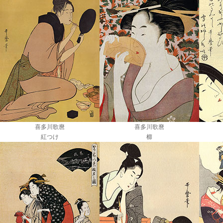
喜多川歌麿
喜多川歌麿
紅つけ
櫛