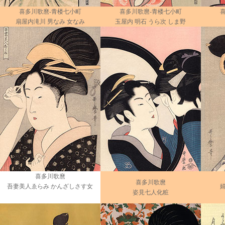
喜多川歌麿-青楼七小町
喜多川歌麿-青楼七小町
扇屋内滝川 男なみ 女なみ
玉屋内 明石 うら次 しま野
喜多川歌麿
喜多川歌麿
吾妻美人ゑらみ かんざしさす女
姿見七人化粧