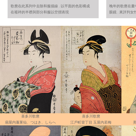
歌麿在此系列中去除和服描線 . 以平面的色彩構成
晚年的歌麿在畫中
在襦袢的半襟與部分和服以空摺表現
眼鏡 . 來評判女性
喜多川歌麿
喜多川歌麿
扇屋内蓬莱仙、つはき、しらへ
江戶町壹丁目 玉屋內若梅