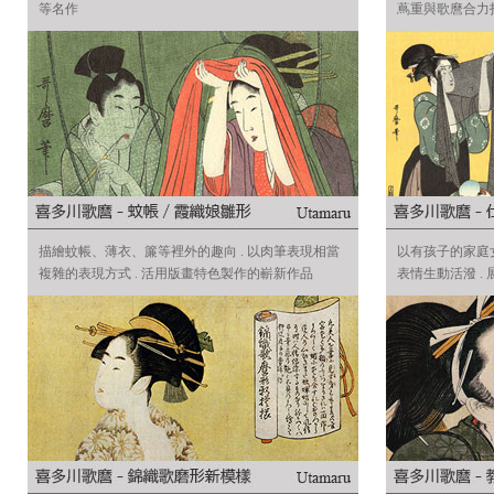
等名作
蔦重與歌麿合力
描繪蚊帳、薄衣、簾等裡外的趣向 . 以肉筆表現相當
以有孩子的家庭
複雜的表現方式 . 活用版畫特色製作的嶄新作品
表情生動活潑 .