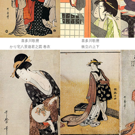
喜多川歌麿
喜多川歌麿
かり宅八景遊君之図 卷衣
衝立の上下