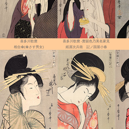
喜多川歌麿
喜多川歌麿 -實竸色乃美名家見
相合傘(傘さす男女)
紙屋次兵衛 記ノ国屋小春