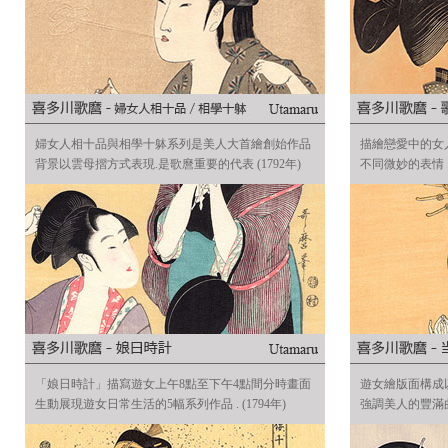
婦女人相十品與相學十躰系列是美人大首繪創始作品
描繪戀愛中的女人
背景以雲母摺方式表現.是歌麿重要的代表 (1792年)
不同微妙的表情 . 
「娘日時計」描寫遊女上午8點至下午4點間分時畫面
遊女繪版面構成以部
生動展現遊女日常生活的5幅系列作品 . (1794年)
強調美人的豐滿曲