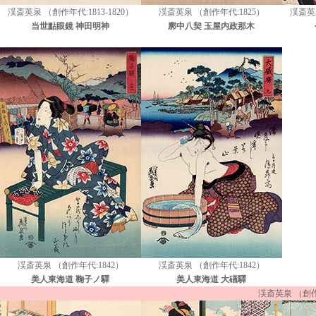
渓斎英泉 （創作年代:1813-1820）
渓斎英泉 （創作年代:1825）
渓斎英泉
当世點眼鏡 神田明神
廓中八契 玉屋内政那木
渓斎英泉 （創作年代:1842）
渓斎英泉 （創作年代:1842）
美人東海道 鞠子ノ驛
美人東海道 大礒驛
渓斎英泉 （創作年