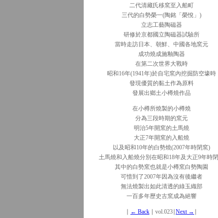
二代清藏氏移窯至入船町
三代的白勢榮一(陶銘「榮悅」)
立志工藝陶磁器
研修於京都國立陶磁器試驗所
當時走訪日本、朝鮮、中國各地窯元
成功燒成施釉陶器
在第二次世界大戰時
昭和16年(1941年)於自宅窯內挖掘防空壕時
發現優質的黏土作為原料
發展出鄉土小樽燒作品
在小樽所燒製的小樽燒
分為三段時期的窯元
明治5年開窯的土馬燒
大正7年開窯的入船燒
以及昭和10年的白勢燒(2007年時閉窯)
土馬燒和入船燒分別在昭和18年及大正9年時
其中的白勢窯也就是小樽窯白勢陶園
可惜到了2007年因為沒有後繼者
無法燒製出如此清透的綠玉織部
一百多年歷史古窯成為絕響
∣
← Back
∣ vol.023∣
Next →
∣