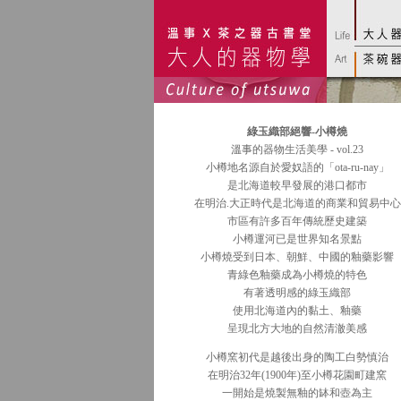
綠玉織部絕響-小樽燒
溫事的器物生活美學 - vol.23
小樽地名源自於愛奴語的「ota-ru-nay」
是北海道較早發展的港口都市
在明治.大正時代是北海道的商業和貿易中心
市區有許多百年傳統歷史建築
小樽運河已是世界知名景點
小樽燒受到日本、朝鮮、中國的釉藥影響
青綠色釉藥成為小樽燒的特色
有著透明感的綠玉織部
使用北海道內的黏土、釉藥
呈現北方大地的自然清澈美感
小樽窯初代是越後出身的陶工白勢慎治
在明治32年(1900年)至小樽花園町建窯
一開始是燒製無釉的缽和壺為主