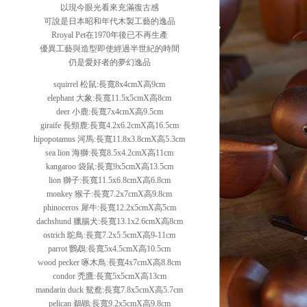
以現今眼光看來充滿復古感
可說是日本昭和年代木製工藝的逸品
Rroyal Pet在1970年後已不再生產
優異工藝與造型即使經過半世紀的時間
仍是愛好者的夢幻逸品
squirrel 松鼠:長寬8x4cmX高9cm
elephant 大象:長寬11.5x5cmX高8cm
deer 小鹿:長寬7x4cmX高9.5cm
giraife 長頸鹿:長寬4.2x6.2cmX高16.5cm
hipopotamus 河馬:長寬11.8x3.8cmX高5.3cm
sea lion 海獅:長寬8.5x4.2cmX高11cm
kangaroo 袋鼠:長寬9x5cmX高13.5cm
lion 獅子:長寬11.5x6.8cmX高6.8cm
monkey 猴子:長寬7.2x7cmX高9.8cm
phinoceros 犀牛:長寬12.2x5cmX高5cm
dachshund 臘腸犬:長寬13.1x2.6cmX高8cm
ostrich 鴕鳥:長寬7.2x5.5cmX高9-11cm
parrot 鸚鵡:長寬5x4.5cmX高10.5cm
wood pecker 啄木鳥:長寬4x7cmX高8.8cm
condor 禿鷹:長寬5x5cmX高13cm
mandarin duck 鴛鴦:長寬7.8x5cmX高5.7cm
pelican 鵜鶘:長寬9.2x5cmX高9.8cm