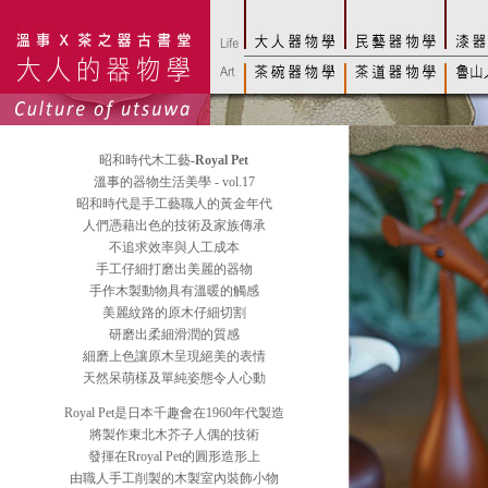
昭和時代木工藝
-Royal Pet
溫事的器物生活美學 - vol.17
昭和時代是手工藝職人的黃金年代
人們憑藉出色的技術及家族傳承
不追求效率與人工成本
手工仔細打磨出美麗的器物
手作木製動物具有溫暖的觸感
美麗紋路的原木仔細切割
研磨出柔細滑潤的質感
細磨上色讓原木呈現絕美的表情
天然呆萌樣及單純姿態令人心動
Royal Pet是日本千趣會在1960年代製造
將製作東北木芥子人偶的技術
發揮在Rroyal Pet的圓形造形上
由職人手工削製的木製室內裝飾小物