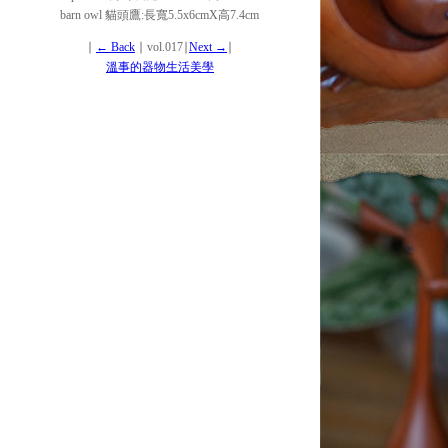
barn owl 貓頭鷹:長寬5.5x6cmX高7.4cm
∣
← Back
∣ vol.017∣
Next →
∣
溫事的器物生活美學