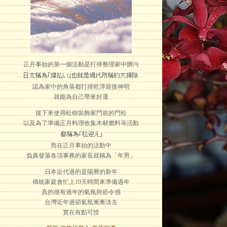
正月事始的第一個活動是打掃整理家中髒污
認為家中的角落都打掃乾淨迎接神明
就能為自己帶來好運
接下來使用松樹裝飾家門前的門松
以及為了準備正月料理收集木材燃料等活動
而在正月事始的活動中
負責發落各項事務的家長就稱為「年男」
日本近代過的是陽曆的新年
傳統家庭會忙上19天時間來準備過年
真的很有過年的氣氛與節令感
台灣近年過節氣氛漸漸淡去
實在有點可惜