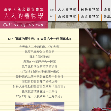
12.7
『溫事的曆生活』冬 大雪 六十一候 閉塞成冬
今天進入二十四節氣中的"大雪"
氣壓已轉變為冬季型態
日本在這個時刻
農家的作業已經告一段落
除了此時準備釀酒的酒造外
往昔此時會開始準備祭神儀式
祭神儀式以前本來是在12月中旬舉行
而12月13日是除了婚禮之外
對於大多活動都是吉日又稱為「鬼宿日」
後來就習慣會在這一天舉行
12月13日這一天就稱為「正月事始」