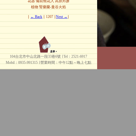
花器 備前燒花入 高原邦彥
植物 腎藥蘭-曼谷火焰
∣
← Back
∣ 1207 ∣
Next →
∣
104台北市中山北路一段33巷6號 ∣ Tel：2521-6917
Mobil：0935-991315 ∣
營業時間：中午12點～晚上七點