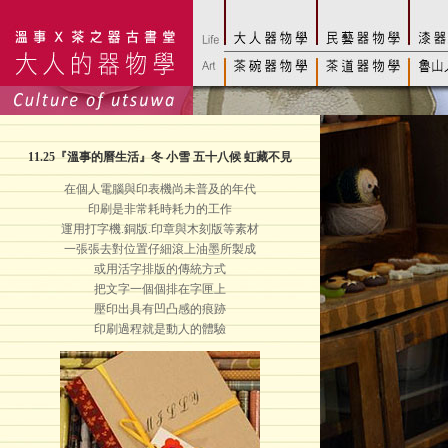
11.25
『溫事的曆生活』冬 小雪 五十八候 虹藏不見
在個人電腦與印表機尚未普及的年代
印刷是非常耗時耗力的工作
運用打字機.銅版.印章與木刻版等素材
一張張去對位置仔細滾上油墨所製成
或用活字排版的傳統方式
把文字一個個排在字匣上
壓印出具有凹凸感的痕跡
印刷過程就是動人的體驗