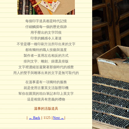
每個印字道具都是時代記憶
仔細觸摸每一個的歷史痕跡
用手壓出的文字凹痕
印章的觸感令人著迷
不管是哪一種印刷方法所印出來的文字
都有獨特的職人技藝與溫度
製作者一直用左右相反的方式
排列文字、雕刻、篩選及排版
文字裡濃縮並凝聚著那個時代的感覺
用人的雙手與雕琢出來的文字是無可取代的
在溫事還有一項獨特的服務
就是使用古董英文活版壓印機
幫你在購買的坦白筆記本印上英文字
這是相當具有意義的禮物
溫事的活版道具
∣
← Back
∣ 1125 ∣
Next →
∣