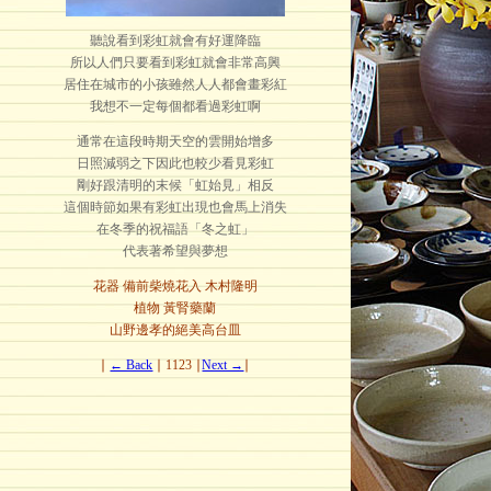
聽說看到彩虹就會有好運降臨
所以人們只要看到彩虹就會非常高興
居住在城市的小孩雖然人人都會畫彩紅
我想不一定每個都看過彩虹啊
通常在這段時期天空的雲開始增多
日照減弱之下因此也較少看見彩虹
剛好跟清明的末候「虹始見」相反
這個時節如果有彩虹出現也會馬上消失
在冬季的祝福語「冬之虹」
代表著希望與夢想
花器 備前柴燒花入 木村隆明
植物 黃腎藥蘭
山野邊孝的絕美高台皿
∣
← Back
∣ 1123 ∣
Next →
∣