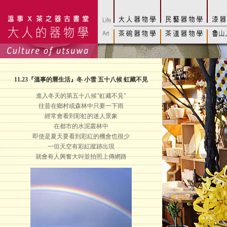
11.23
『溫事的曆生活』冬 小雪 五十八候 虹藏不見
進入冬天的第五十八候"虹藏不見"
往昔在鄉村或森林中只要一下雨
經常會看到彩虹的迷人景象
在都市的水泥叢林中
即使是夏天要看到彩紅的機會也很少
一但天空有彩紅蹤跡出現
就會有人興奮大叫並拍照上傳網路