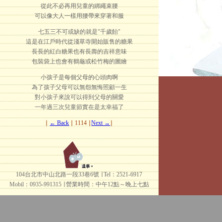
從此不必再用兒童的綁繩束腰
可以像大人一樣用腰帶來穿著和服
七五三不可或缺的就是"千歲飴"
這是在江戶時代從淺草寺開始販售的糖果
長長的紅白糖果也有長壽的吉祥意味
包裝袋上也會有鶴龜或松竹梅的圖繪
小孩子是每個父母的心頭肉啊
為了孩子父母可以無怨無悔照顧一生
對小孩子來說可以得到父母的關愛
一年過三次兒童節實在是太幸福了
∣
← Back
∣ 1114 ∣
Next →
∣
104台北市中山北路一段33巷6號 ∣ Tel：2521-6917
Mobil：0935-991315 ∣
營業時間：中午12點～晚上七點