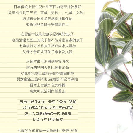
日本傳統上新生兒出生百日內需至神社參拜
兒童成長到了三歲、五歲（男孩）、七歲（女孩）
必須再去神社參拜感謝神祇保佑
並祈祝兒童能平安健康長大
在習俗中認為七歲前是神明的孩子
沒能活過七五三的孩子都不能算是自家的孩子
七歲後就可以將孩子當成自家人看待
父母才會正式替孩子命名及入籍
這個習俗可追溯到平安時代
當時幼兒的夭折比例非常高
幼兒能活到三歲就是值得慶賀的事
男女童滿三歲時可以留頭髮.不必再剃頭
習俗上會戴白色的棉帽
寓意可以活到白髮蒼蒼
七歲的女孩在這一天會舉行"束帶"祝賀