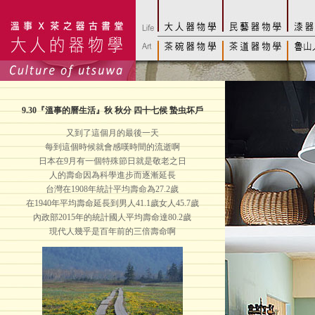
9.30
『溫事的曆生活』秋 秋分 四十七候 蟄虫坏戶
又到了這個月的最後一天
每到這個時候就會感嘆時間的流逝啊
日本在9月有一個特殊節日就是敬老之日
人的壽命因為科學進步而逐漸延長
台灣在1908年統計平均壽命為27.2歲
在1940年平均壽命延長到男人41.1歲女人45.7歲
內政部2015年的統計國人平均壽命達80.2歲
現代人幾乎是百年前的三倍壽命啊