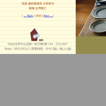
花器 備前柴燒壺 太田富夫
植物 台灣薏仁
∣
← Back
∣ 0930 ∣
Next →
∣
104台北市中山北路一段33巷6號 ∣ Tel：2521-6917
Mobil：0935-991315 ∣
營業時間：中午12點～晚上七點