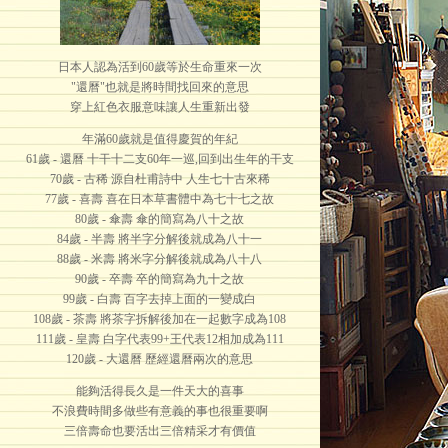
日本人認為活到60歲等於生命重來一次
"還曆"也就是將時間找回來的意思
穿上紅色衣服意味讓人生重新出發
年滿60歲就是值得慶賀的年紀
61歲 - 還曆 十干十二支60年一巡,回到出生年的干支
70歲 - 古稀 源自杜甫詩中 人生七十古來稀
77歲 - 喜壽 喜在日本草書體中為七十七之故
80歲 - 傘壽 傘的簡寫為八十之故
84歲 - 半壽 將半字分解後就成為八十一
88歲 - 米壽 將米字分解後就成為八十八
90歲 - 卒壽 卒的簡寫為九十之故
99歲 - 白壽 百字去掉上面的一變成白
108歲 - 茶壽 將茶字拆解後加在一起數字成為108
111歲 - 皇壽 白字代表99+王代表12相加成為111
120歲 - 大還曆 歷經還曆兩次的意思
能夠活得長久是一件天大的喜事
不浪費時間多做些有意義的事也很重要啊
三倍壽命也要活出三倍精采才有價值