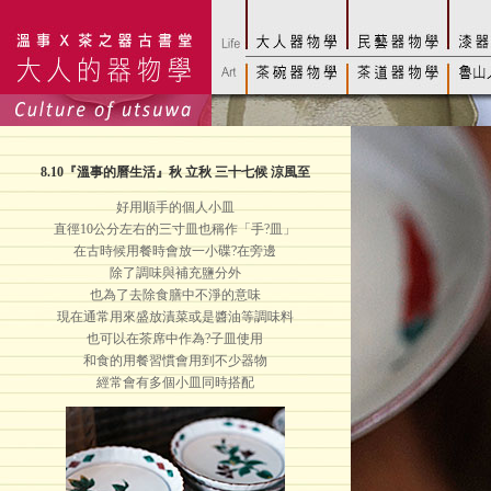
8.10
『溫事的曆生活』秋 立秋 三十七候 涼風至
好用順手的個人小皿
直徑10公分左右的三寸皿也稱作「手?皿」
在古時候用餐時會放一小碟?在旁邊
除了調味與補充鹽分外
也為了去除食膳中不淨的意味
現在通常用來盛放漬菜或是醬油等調味料
也可以在茶席中作為?子皿使用
和食的用餐習慣會用到不少器物
經常會有多個小皿同時搭配