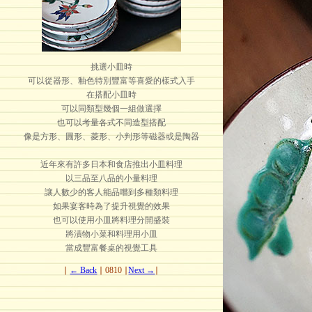
挑選小皿時
可以從器形、釉色特別豐富等喜愛的樣式入手
在搭配小皿時
可以同類型幾個一組做選擇
也可以考量各式不同造型搭配
像是方形、圓形、菱形、小判形等磁器或是陶器
近年來有許多日本和食店推出小皿料理
以三品至八品的小量料理
讓人數少的客人能品嚐到多種類料理
如果宴客時為了提升視覺的效果
也可以使用小皿將料理分開盛裝
將漬物小菜和料理用小皿
當成豐富餐桌的視覺工具
∣
← Back
∣ 0810 ∣
Next →
∣