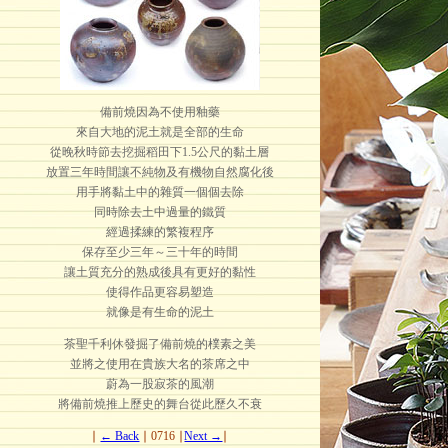
備前燒因為不使用釉藥
來自大地的泥土就是全部的生命
從晚秋時節去挖掘稻田下1.5公尺的黏土層
放置三年時間讓不純物及有機物自然腐化後
用手將黏土中的雜質一個個去除
同時除去土中過量的鐵質
經過揉練的繁複程序
保存至少三年～三十年的時間
讓土質充分的熟成後具有更好的黏性
使得作品更容易塑造
就像是有生命的泥土
茶聖千利休發掘了備前燒的樸素之美
並將之使用在貴族大名的茶席之中
蔚為一股寂茶的風潮
將備前燒推上歷史的舞台從此歷久不衰
∣
← Back
∣ 0716 ∣
Next →
∣