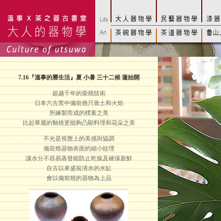
7.16
『溫事的曆生活』夏 小暑 三十二候 蓮始開
超越千年的柴燒技術
日本六古窯中備前燒只靠土和火焰
所練製而成的樸素之美
比起華麗的釉燒更能夠凸顯料理和花朵之美
不光是視覺上的美感與協調
備前燒器物表面的細小紋理
讓水分不容易蒸發能防止乾燥及確保新鮮
自古以來盛裝清水的水缸
會以備前燒的器物為上品