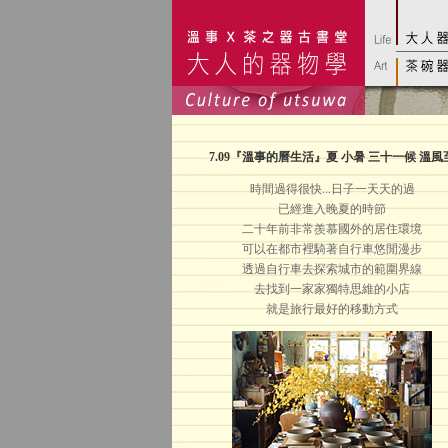
7.09
『溫事的曆生活』夏 小暑 三十一候 溫風
時間過得很快...日子一天天的過
已經進入晚夏的時節
二十年前非常羨慕國外的居住環境
可以在都市裡騎著自行車悠閒漫步
透過自行車去探索城市的範圍界線
去找到一家家獨特思維的小店
就是旅行最好的移動方式