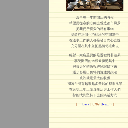
溫事在十年前開店的時候
希望用從容的心態去營造都市風景
把我們所喜愛的所有事物
凝聚在這個小巧精緻的空間當中
在溫事工作的人都是發自內心喜悅
充分樂在其中並把熱情傳達出去
經營一家店重要的是過程而非結果
享受開店的過程並優游其中
把每天的體悟與經驗記錄下來
逐步發展出獨特的論述與想法
或許就是最大的收獲
期盼台灣有越來越多美麗的都市風景
在這塊土地上認真生活與工作人們
都能找到堅持下去的樂活方式
∣
← Back
∣ 0709 ∣
Next →
∣