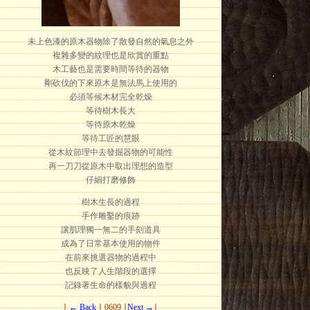
未上色漆的原木器物除了散發自然的氣息之外
複雜多變的紋理也是欣賞的重點
木工藝也是需要時間等待的器物
剛砍伐的下來原木是無法馬上使用的
必須等候木材完全乾燥
等待樹木長大
等待原木乾燥
等待工匠的慧眼
從木紋節理中去發掘器物的可能性
再一刀刀從原木中取出理想的造型
仔細打磨修飾
樹木生長的過程
手作雕鑿的痕跡
讓肌理獨一無二的手刻道具
成為了日常基本使用的物件
在前來挑選器物的過程中
也反映了人生階段的選擇
記錄著生命的樣貌與過程
∣
← Back
∣ 0609 ∣
Next →
∣