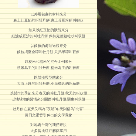
以外層包裹的材料來分
裹上紅豆餡的叫牡丹餅.裹上黃豆粉的叫御萩
如果以紅豆餡的狀態來分
細濾成豆沙的叫牡丹餅.保持完整顆粒狀叫萩餅
以飯糰的處理過程來分
飯粒搗至全碎叫牡丹餅.只搗半碎叫萩餅
以梗米和糯米的混合比例來分
梗米為主的叫牡丹餅.糯米為主的叫萩餅
以體積與型態來分
大而正圓的叫牡丹餅.小而橢圓的叫萩餅
以製作的季節來分春天的叫牡丹餅.秋天的叫萩餅
以地域性的習慣來分關西叫牡丹餅.關東叫萩餅
牡丹餅在夏天又稱為"夜船"冬天則稱為"北窗"
從日文諧音引伸出的文學意象
對地處台灣的我們來說
大多當成紅豆麻糬享用