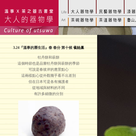
3.24
『溫事的曆生活』春 春分 第十候
雀始巢
牡丹餅和萩餅
這個時節也是品嘗牡丹餅與萩餅的季節
可說是春彼岸的應景點心
這兩樣點心從外觀幾乎看不出差別
但在日本可是各有擁護者
從地域與材料的不同
有許多細微的分別