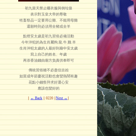
初九當天禁止曬衣服與倒垃圾
表示對玉皇大帝的尊敬
牲畜祭品一定要用公雞、不能用母雞
還願時則必須用全豬或全羊
點燈安太歲是初九習俗必備活動
今年沖犯的為生肖屬狗.龍.牛.雞.羊
生肖沖犯太歲的人最好到廟中安太歲
寫上自己的姓名、年歲
再添香油錢由廟方負責供奉即可
傳統習俗雖不必盡信吉凶
如當成年節慶祝活動也會蠻熱鬧有趣
花點小錢祭拜求好運心安
應該也蠻好的
∣
← Back
∣ 0220 ∣
Next →
∣