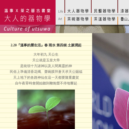
2.20
『溫事的曆生活』春 雨水 第四候 土脈潤起
大年初九 天公生
天公就是玉皇大帝
是統領十方諸神以及人間萬靈的神
民俗上準備清香花燭、齋碗膜拜蒼天求天公賜福
天上地下的各路神仙在這一天都要隆重慶賀
自午夜零時會開始聽到鞭炮聲不停地響起