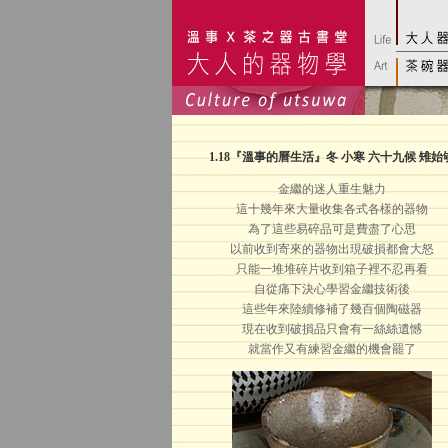
1.
18
『溫事的曆生活』冬 小寒 六十九候 雉始
金繼的迷人重生魅力
這十幾年來大量收集各式各樣的器物
為了這些易碎品可是費盡了心思
以前收到寄來的器物出現破損都會大怒
只能一堆堆碎片收到箱子裡不忍再看
自從痛下決心學習金繼技術後
這些年來陸續修補了幾百個陶磁器
現在收到破損品只會有一絲絲遺憾
就當作又有練習金繼的機會罷了